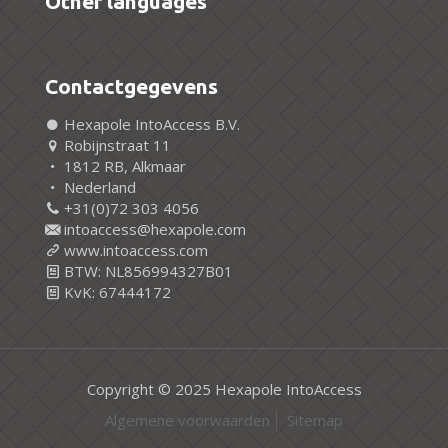
Other languages
Contactgegevens
Hexapole IntoAccess B.V.
Robijnstraat 11
1812 RB, Alkmaar
Nederland
+31(0)72 303 4056
intoaccess@hexapole.com
www.intoaccess.com
BTW: NL856994327B01
KvK: 67444172
Copyright © 2025 Hexapole IntoAccess
Algemene voorwaarden
Sitemap