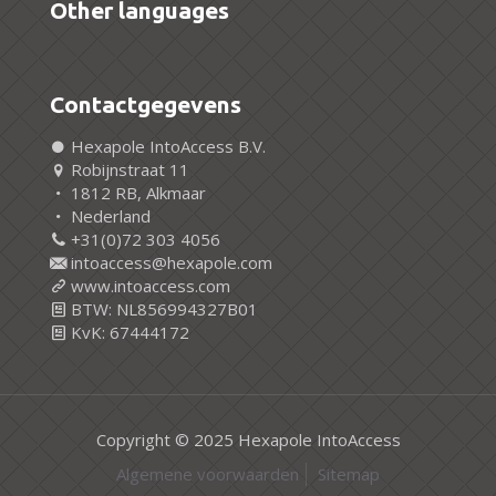
Other languages
Contactgegevens
Hexapole IntoAccess B.V.
Robijnstraat 11
1812 RB, Alkmaar
Nederland
+31(0)72 303 4056
intoaccess@hexapole.com
www.intoaccess.com
BTW: NL856994327B01
KvK: 67444172
Copyright © 2025 Hexapole IntoAccess
Algemene voorwaarden
Sitemap