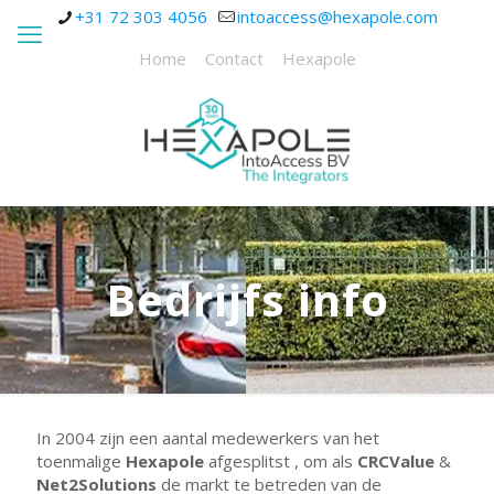
+31 72 303 4056
intoaccess@hexapole.com
Home
Contact
Hexapole
Bedrijfs info
In 2004 zijn een aantal medewerkers van het
toenmalige
Hexapole
afgesplitst , om als
CRCValue
&
Net2Solutions
de markt te betreden van de