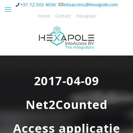
+31 72 303 4056
intoaccess@hexapole.com
Home
Contact
Hexapole
2017-04-09
Net2Counted
Access applicatie